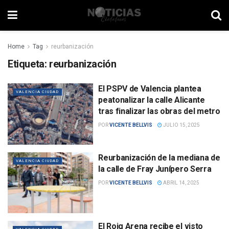
Home
Tag
reurbanización
Etiqueta:
reurbanización
El PSPV de Valencia plantea
VALENCIA CIUDAD
peatonalizar la calle Alicante
tras finalizar las obras del metro
POR
VICENTE BELLVIS
JULIO 15, 2025
Reurbanización de la mediana de
VALENCIA CIUDAD
la calle de Fray Junípero Serra
POR
VICENTE BELLVIS
ABRIL 14, 2025
El Roig Arena recibe el visto