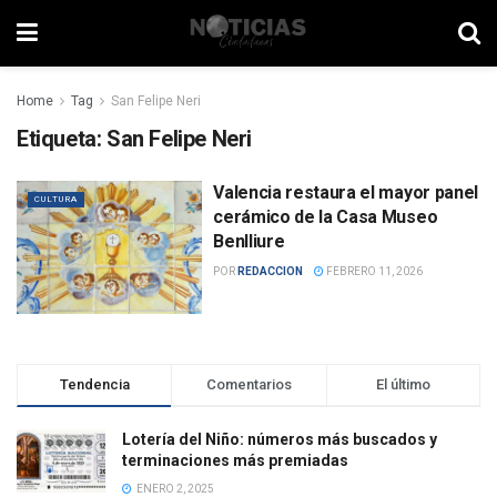
Home
Tag
San Felipe Neri
Etiqueta:
San Felipe Neri
Valencia restaura el mayor panel
CULTURA
cerámico de la Casa Museo
Benlliure
POR
REDACCION
FEBRERO 11, 2026
Tendencia
Comentarios
El último
Lotería del Niño: números más buscados y
terminaciones más premiadas
ENERO 2, 2025