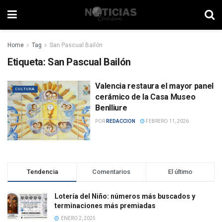
Home
Tag
San Pascual Bailón
Etiqueta:
San Pascual Bailón
Valencia restaura el mayor panel
CULTURA
cerámico de la Casa Museo
Benlliure
POR
REDACCION
FEBRERO 11, 2026
Tendencia
Comentarios
El último
Lotería del Niño: números más buscados y
terminaciones más premiadas
ENERO 2, 2025