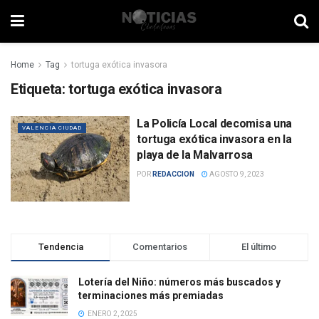
Home
Tag
tortuga exótica invasora
Etiqueta:
tortuga exótica invasora
La Policía Local decomisa una
VALENCIA CIUDAD
tortuga exótica invasora en la
playa de la Malvarrosa
POR
REDACCION
AGOSTO 9, 2023
Tendencia
Comentarios
El último
Lotería del Niño: números más buscados y
terminaciones más premiadas
ENERO 2, 2025