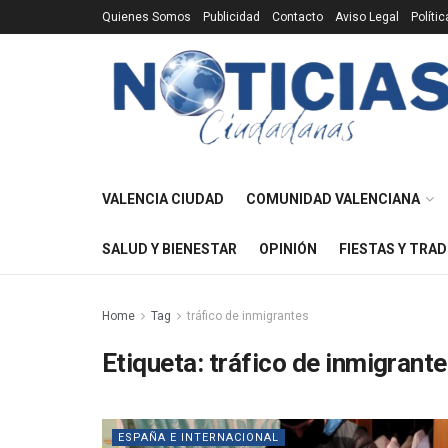
Quienes Somos
Publicidad
Contacto
Aviso Legal
Políti
VALENCIA CIUDAD
COMUNIDAD VALENCIANA
SALUD Y BIENESTAR
OPINIÓN
FIESTAS Y TRAD
Home
Tag
tráfico de inmigrantes
Etiqueta:
tráfico de inmigrant
ESPAÑA E INTERNACIONAL