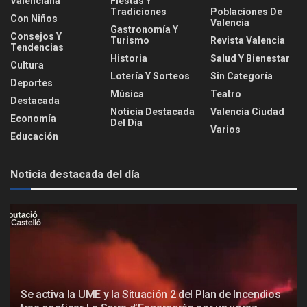
Valenciana
Fiestas Y
Tradiciones
Poblaciones De
Con Niños
Valencia
Gastronomía Y
Consejos Y
Turismo
Revista Valencia
Tendencias
Historia
Salud Y Bienestar
Cultura
Lotería Y Sorteos
Sin Categoría
Deportes
Música
Teatro
Destacada
Noticia Destacada
Valencia Ciudad
Economía
Del Día
Varios
Educación
Noticia destacada del día
Se activa la UME y la Situación 2 del Plan de Incendios