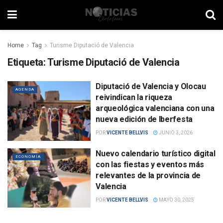
Home
Tag
Turisme Diputació de Valencia
Etiqueta:
Turisme Diputació de Valencia
Diputació de Valencia y Olocau
AGENDA
reivindican la riqueza
arqueológica valenciana con una
nueva edición de Iberfesta
POR
VICENTE BELLVIS
JUNIO 3, 2026
Nuevo calendario turístico digital
ECONOMÍA
con las fiestas y eventos más
relevantes de la provincia de
Valencia
POR
VICENTE BELLVIS
MAYO 30, 2025