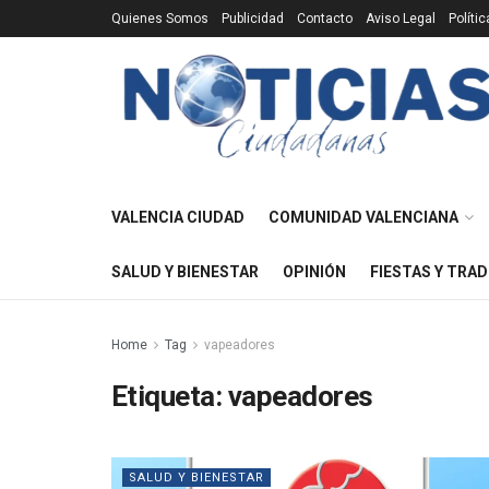
Quienes Somos
Publicidad
Contacto
Aviso Legal
Políti
VALENCIA CIUDAD
COMUNIDAD VALENCIANA
SALUD Y BIENESTAR
OPINIÓN
FIESTAS Y TRAD
Home
Tag
vapeadores
Etiqueta:
vapeadores
SALUD Y BIENESTAR