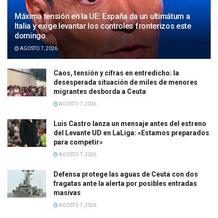
Máxima tensión en la UE: España da un ultimátum a
Italia y exige levantar los controles fronterizos este
domingo
AGOSTO 7, 2026
Caos, tensión y cifras en entredicho: la
desesperada situación de miles de menores
migrantes desborda a Ceuta
AGOSTO 7, 2026
Luis Castro lanza un mensaje antes del estreno
del Levante UD en LaLiga: «Estamos preparados
para competir»
AGOSTO 7, 2026
Defensa protege las aguas de Ceuta con dos
fragatas ante la alerta por posibles entradas
masivas
AGOSTO 7, 2026