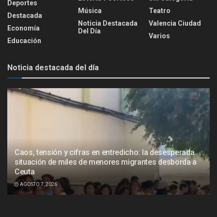
Deportes
Música
Teatro
Destacada
Noticia Destacada
Valencia Ciudad
Economía
Del Día
Varios
Educación
Noticia destacada del día
Caos, tensión y cifras en entredicho: la desesperada
situación de miles de menores migrantes desborda a
Ceuta
AGOSTO 7, 2026