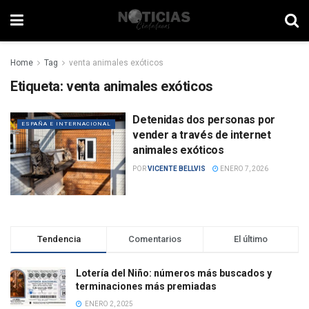
Home
Tag
venta animales exóticos
Etiqueta:
venta animales exóticos
Detenidas dos personas por
ESPAÑA E INTERNACIONAL
vender a través de internet
animales exóticos
POR
VICENTE BELLVIS
ENERO 7, 2026
Tendencia
Comentarios
El último
Lotería del Niño: números más buscados y
terminaciones más premiadas
ENERO 2, 2025