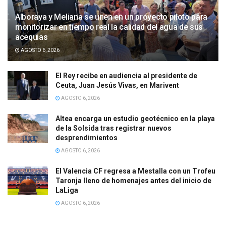
Alboraya y Meliana se unen en un proyecto piloto para
monitorizar en tiempo real la calidad del agua de sus
acequias
AGOSTO 6, 2026
El Rey recibe en audiencia al presidente de
Ceuta, Juan Jesús Vivas, en Marivent
AGOSTO 6, 2026
Altea encarga un estudio geotécnico en la playa
de la Solsida tras registrar nuevos
desprendimientos
AGOSTO 6, 2026
El Valencia CF regresa a Mestalla con un Trofeu
Taronja lleno de homenajes antes del inicio de
LaLiga
AGOSTO 6, 2026