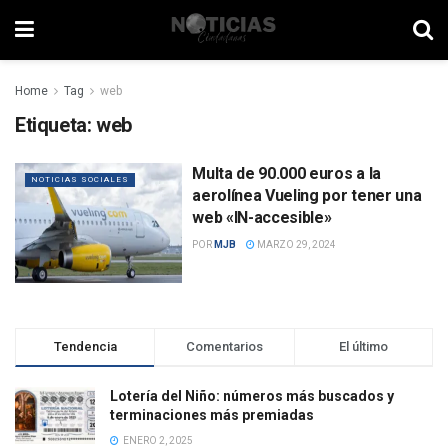
Home
Tag
web
Etiqueta:
web
Multa de 90.000 euros a la
NOTICIAS SOCIALES
aerolínea Vueling por tener una
web «IN-accesible»
POR
MJB
MARZO 29, 2024
Tendencia
Comentarios
El último
Lotería del Niño: números más buscados y
terminaciones más premiadas
ENERO 2, 2025