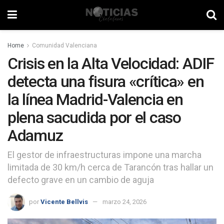
Home
Comunidad Valenciana
Crisis en la Alta Velocidad: ADIF
detecta una fisura «crítica» en
la línea Madrid-Valencia en
plena sacudida por el caso
Adamuz
El gestor de infraestructuras impone una marcha
limitada de 30 km/h cerca de Tarancón tras hallar un
defecto grave en un cambio de aguja
por
Vicente Bellvis
marzo 24, 2026