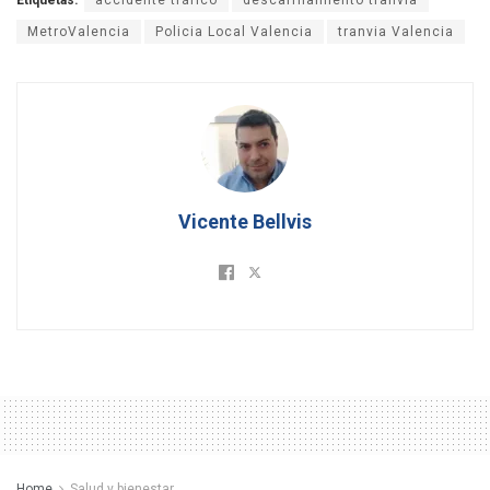
Etiquetas:
accidente tráfico
descarrilamiento tranvia
MetroValencia
Policia Local Valencia
tranvia Valencia
Vicente Bellvis
Home
Salud y bienestar