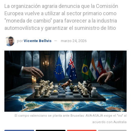
La organización agraria denuncia que la Comisión
Europea vuelve a utilizar al sector primario como
"moneda de cambio" para favorecer a la industria
automovilística y garantizar el suministro de litio
por
Vicente Bellvis
marzo 24, 2026
El campo valenciano se planta ante Bruselas: AVA-ASAJA exige el "no" al
acuerdo con Australia