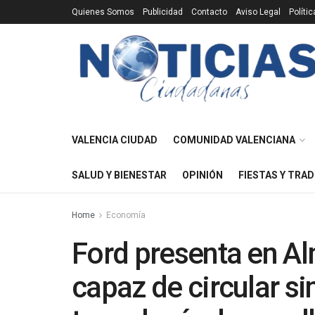
Quienes Somos
Publicidad
Contacto
Aviso Legal
Políti
VALENCIA CIUDAD
COMUNIDAD VALENCIANA
SALUD Y BIENESTAR
OPINIÓN
FIESTAS Y TRAD
Home
Economía
Ford presenta en A
capaz de circular s