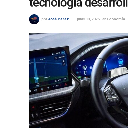
tecnología desarrol
por
José Perez
junio 13, 2026
en
Economía