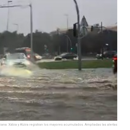
iana: Xàbia y Alzira registran los mayores acumulados. Ampliadas las alertas