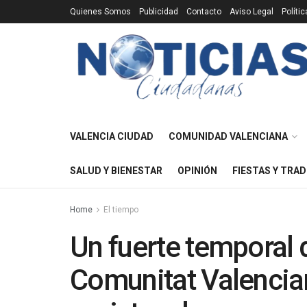
Quienes Somos
Publicidad
Contacto
Aviso Legal
Políti
VALENCIA CIUDAD
COMUNIDAD VALENCIANA
SALUD Y BIENESTAR
OPINIÓN
FIESTAS Y TRAD
Home
El tiempo
Un fuerte temporal d
Comunitat Valencian