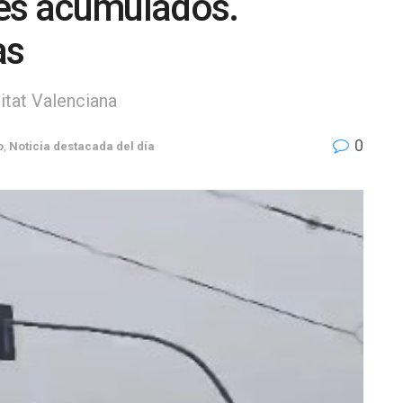
res acumulados.
as
itat Valenciana
0
o
,
Noticia destacada del día