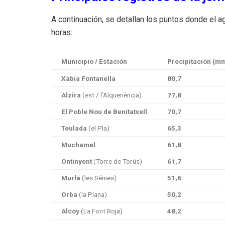
A continuación, se detallan los puntos donde el 
horas:
Municipio / Estación
Precipitación (m
Xàbia Fontanella
80,7
Alzira
(est / l’Alquenència)
77,8
El Poble Nou de Benitatxell
70,7
Teulada
(el Pla)
65,3
Muchamel
61,8
Ontinyent
(Torre de Torús)
61,7
Murla
(les Sénies)
51,6
Orba
(la Plana)
50,2
Alcoy
(La Font Roja)
48,2