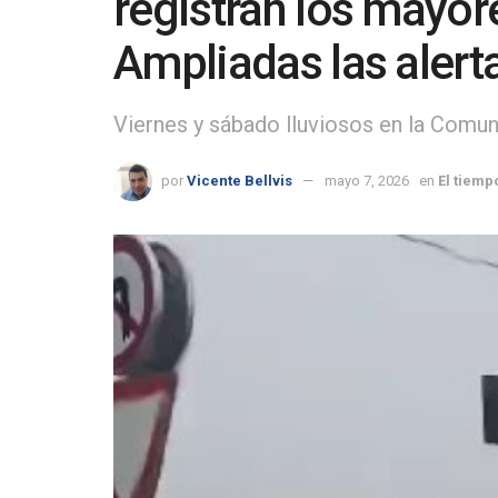
registran los mayo
Ampliadas las alert
Viernes y sábado lluviosos en la Comun
por
Vicente Bellvis
mayo 7, 2026
en
El tiemp