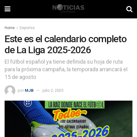
Home
Deportes
Este es el calendario completo
de La Liga 2025-2026
El fútbol español ya tiene definida su hoja de ruta
para la próxima campaña, la temporada arrancará el
15 de agosto
por
MJB
julio 2, 2025