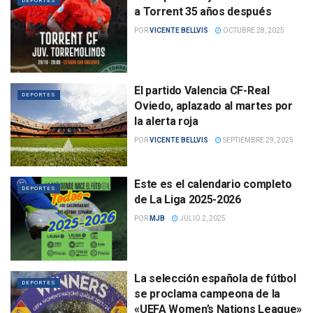
DEPORTES
a Torrent 35 años después
POR
VICENTE BELLVIS
OCTUBRE 28, 2025
El partido Valencia CF-Real
DEPORTES
Oviedo, aplazado al martes por
la alerta roja
POR
VICENTE BELLVIS
SEPTIEMBRE 29, 2025
Este es el calendario completo
DEPORTES
de La Liga 2025-2026
POR
MJB
JULIO 2, 2025
La selección española de fútbol
DEPORTES
se proclama campeona de la
«UEFA Women’s Nations League»