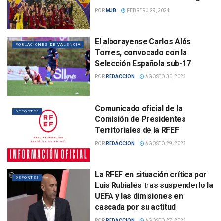
POR
MJB
FEBRERO 29, 2024
El alborayense Carlos Alós
POBLACIONES DE VALENCIA
Torres, convocado con la
Selección Española sub-17
POR
REDACCION
AGOSTO 30, 2023
Comunicado oficial de la
DEPORTES
Comisión de Presidentes
Territoriales de la RFEF
POR
REDACCION
AGOSTO 29, 2023
La RFEF en situación crítica por
DEPORTES
Luis Rubiales tras suspenderlo la
UEFA y las dimisiones en
cascada por su actitud
POR
REDACCION
AGOSTO 27, 2023