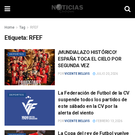
Home
Tag
RFEF
Etiqueta:
RFEF
¡MUNDIALAZO HISTÓRICO!
DEPORTES
ESPAÑA TOCA EL CIELO POR
SEGUNDA VEZ
POR
VICENTE BELLVIS
JULIO 20, 2026
La Federación de Futbol de la CV
DEPORTES
suspende todos los partidos de
este sábado en la CV por la
alerta del viento
POR
VICENTE BELLVIS
FEBRERO 13, 2026
La Copa del rey de Futbol vuelve