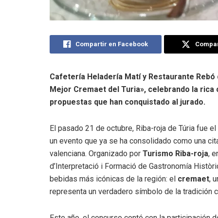
Compartir en Facebook
Compart
Cafetería Heladería Matí y Restaurante Rebó 
Mejor Cremaet del Turia», celebrando la rica
propuestas que han conquistado al jurado.
El pasado 21 de octubre, Riba-roja de Túria fue el
un evento que ya se ha consolidado como una cit
valenciana. Organizado por
Turismo Riba-roja
, 
d’Interpretació i Formació de Gastronomía Històr
bebidas más icónicas de la región: el
cremaet
, 
representa un verdadero símbolo de la tradición cu
Este año, el concurso contó con la participación 