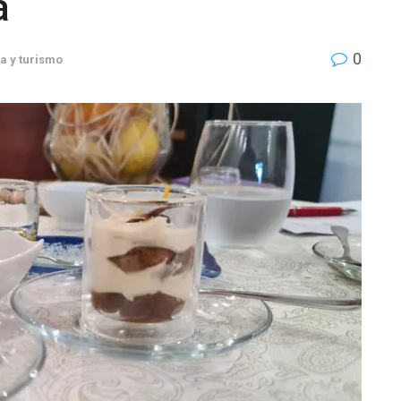
a
0
a y turismo