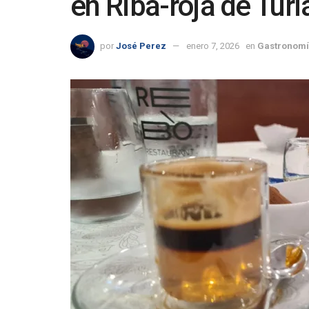
en Riba-roja de Túri
por
José Perez
enero 7, 2026
en
Gastronomí