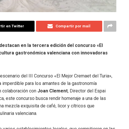
ir en Twitter
Compartir por mail
destacan en la tercera edición del concurso «El
 cultura gastronómica valenciana con innovadoras
 escenario del III Concurso «El Mejor Cremaet del Turia»,
a imperdible para los amantes de la gastronomía
en colaboración con
Joan Clement
, Director del Espai
ica, este concurso busca rendir homenaje a una de las
una mezcla exquisita de café, licor y cítricos que
linaria valenciana.
de varios establecimientos locales, que compitieron en las