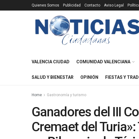
Quienes Somos
Publicidad
Contacto
Aviso Legal
Políti
VALENCIA CIUDAD
COMUNIDAD VALENCIANA
SALUD Y BIENESTAR
OPINIÓN
FIESTAS Y TRAD
Home
Gastronomía y turismo
Ganadores del III C
Cremaet del Turia»: 