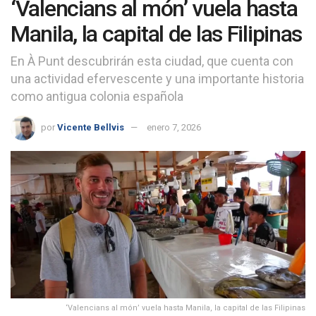
‘Valencians al món’ vuela hasta
Manila, la capital de las Filipinas
En À Punt descubrirán esta ciudad, que cuenta con
una actividad efervescente y una importante historia
como antigua colonia española
por
Vicente Bellvis
enero 7, 2026
‘Valencians al món’ vuela hasta Manila, la capital de las Filipinas