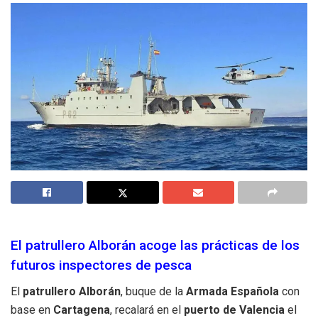
El patrullero Alborán acoge las prácticas de los
futuros inspectores de pesca
El
patrullero Alborán
, buque de la
Armada Española
con
base en
Cartagena
, recalará en el
puerto de Valencia
el