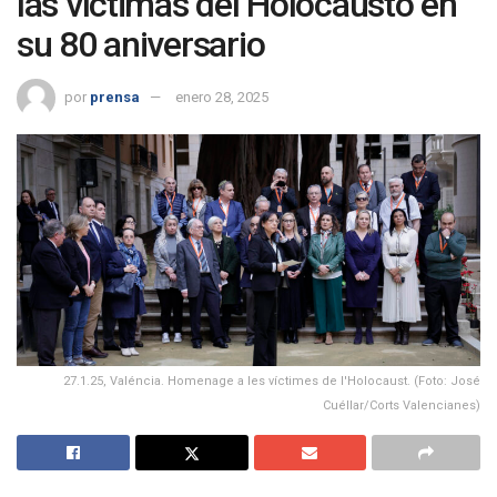
las víctimas del Holocausto en
su 80 aniversario
por
prensa
enero 28, 2025
27.1.25, Valéncia. Homenage a les víctimes de l'Holocaust. (Foto: José
Cuéllar/Corts Valencianes)