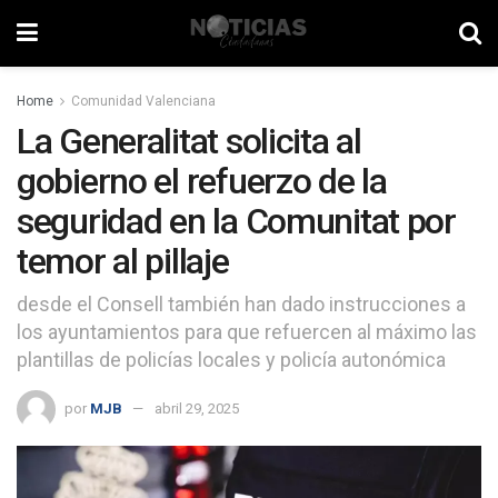
Home
Comunidad Valenciana
La Generalitat solicita al
gobierno el refuerzo de la
seguridad en la Comunitat por
temor al pillaje
desde el Consell también han dado instrucciones a
los ayuntamientos para que refuercen al máximo las
plantillas de policías locales y policía autonómica
por
MJB
abril 29, 2025