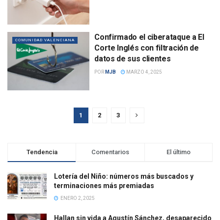
Confirmado el ciberataque a El
COMUNIDAD VALENCIANA
Corte Inglés con filtración de
datos de sus clientes
POR
MJB
MARZO 4, 2025
1
2
3
Tendencia
Comentarios
El último
Lotería del Niño: números más buscados y
terminaciones más premiadas
ENERO 2, 2025
Hallan sin vida a Agustín Sánchez, desaparecido