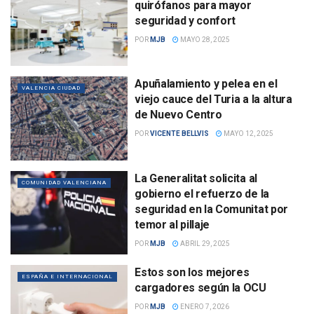
quirófanos para mayor
seguridad y confort
POR
MJB
MAYO 28, 2025
Apuñalamiento y pelea en el
VALENCIA CIUDAD
viejo cauce del Turia a la altura
de Nuevo Centro
POR
VICENTE BELLVIS
MAYO 12, 2025
La Generalitat solicita al
COMUNIDAD VALENCIANA
gobierno el refuerzo de la
seguridad en la Comunitat por
temor al pillaje
POR
MJB
ABRIL 29, 2025
Estos son los mejores
ESPAÑA E INTERNACIONAL
cargadores según la OCU
POR
MJB
ENERO 7, 2026