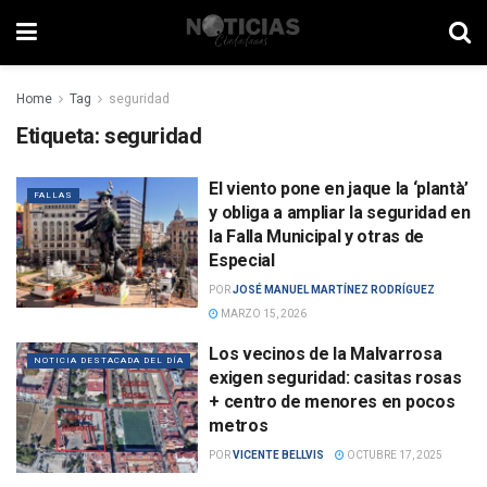
Home
Tag
seguridad
Etiqueta:
seguridad
El viento pone en jaque la ‘plantà’
FALLAS
y obliga a ampliar la seguridad en
la Falla Municipal y otras de
Especial
POR
JOSÉ MANUEL MARTÍNEZ RODRÍGUEZ
MARZO 15, 2026
Los vecinos de la Malvarrosa
NOTICIA DESTACADA DEL DÍA
exigen seguridad: casitas rosas
+ centro de menores en pocos
metros
POR
VICENTE BELLVIS
OCTUBRE 17, 2025