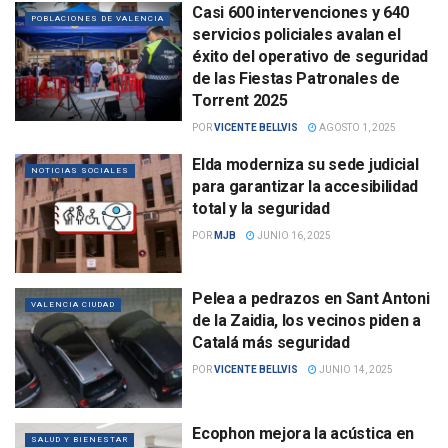
Casi 600 intervenciones y 640
POBLACIONES DE VALENCIA
servicios policiales avalan el
éxito del operativo de seguridad
de las Fiestas Patronales de
Torrent 2025
POR
VICENTE BELLVIS
AGOSTO 1, 2025
Elda moderniza su sede judicial
NOTICIAS SOCIALES
para garantizar la accesibilidad
total y la seguridad
POR
MJB
JUNIO 16, 2025
Pelea a pedrazos en Sant Antoni
VALENCIA CIUDAD
de la Zaidia, los vecinos piden a
Catalá más seguridad
POR
VICENTE BELLVIS
JUNIO 14, 2025
Ecophon mejora la acústica en
SALUD Y BIENESTAR