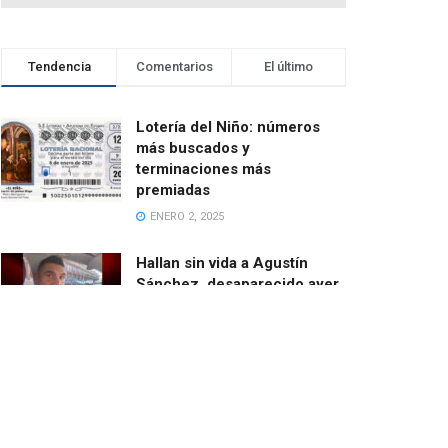
Tendencia
Comentarios
El último
Lotería del Niño: números
más buscados y
terminaciones más
premiadas
ENERO 2, 2025
Hallan sin vida a Agustín
Sánchez, desaparecido ayer
cuando salía en bici desde
Catarroja
MARZO 13, 2025
El ayuntamiento de Paiporta
demoniza las ayudas de la
Fundación de Amancio