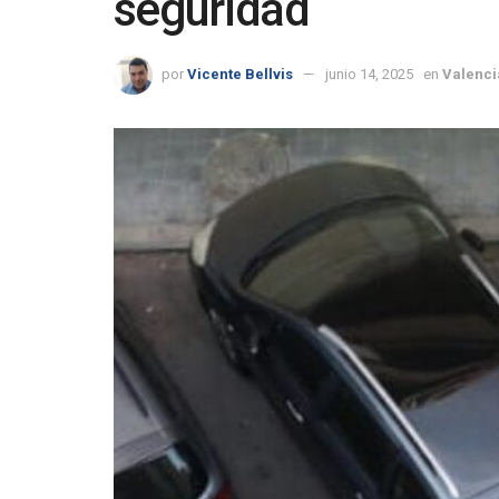
seguridad
por
Vicente Bellvis
junio 14, 2025
en
Valenci