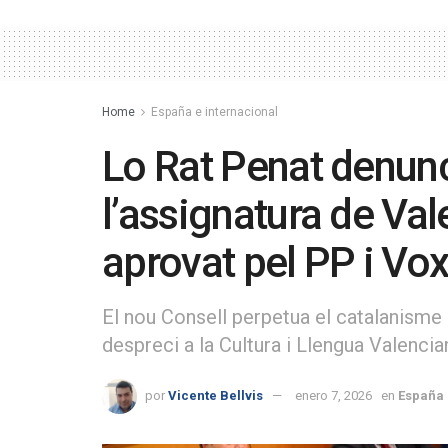
Home
España e internacional
Lo Rat Penat denunc
l’assignatura de Val
aprovat pel PP i Vo
El nou Consell perpetua el catalanisme
despreci a la Cultura i Llengua Valenci
por
Vicente Bellvis
enero 7, 2026
en
España 