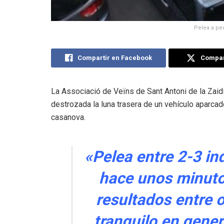
Pelea a ped
Compartir en Facebook
Compart
La Associació de Veïns de Sant Antoni de la Zai
destrozada la luna trasera de un vehículo aparcado
casanova.
«Pelea entre 2-3 in
hace unos minutos
resultados entre o
tranquilo en gener