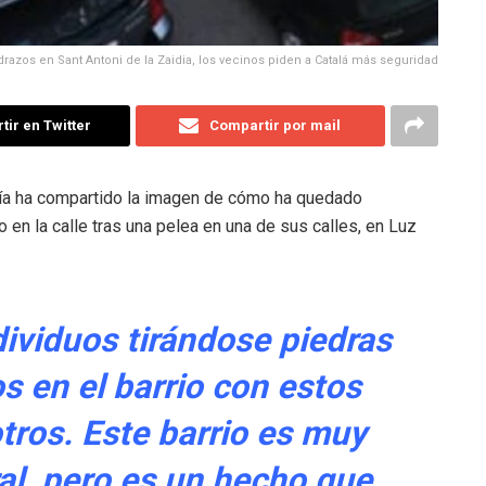
razos en Sant Antoni de la Zaidia, los vecinos piden a Catalá más seguridad
ir en Twitter
Compartir por mail
día ha compartido la imagen de cómo ha quedado
 en la calle tras una pelea en una de sus calles, en Luz
dividuos tirándose piedras
 en el barrio con estos
tros. Este barrio es muy
al, pero es un hecho que