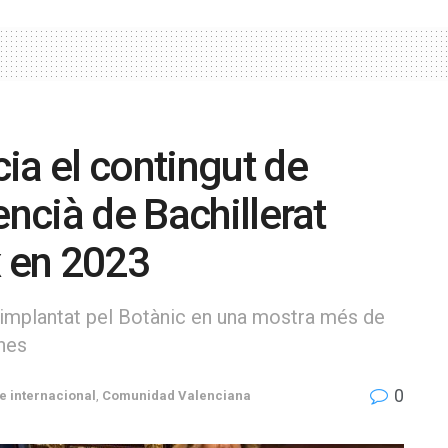
ia el contingut de
encià de Bachillerat
x en 2023
 implantat pel Botànic en una mostra més de
anes
0
e internacional
,
Comunidad Valenciana