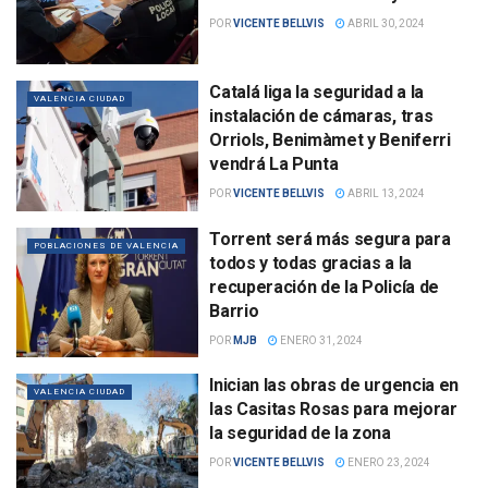
POR
VICENTE BELLVIS
ABRIL 30, 2024
Catalá liga la seguridad a la
VALENCIA CIUDAD
instalación de cámaras, tras
Orriols, Benimàmet y Beniferri
vendrá La Punta
POR
VICENTE BELLVIS
ABRIL 13, 2024
Torrent será más segura para
POBLACIONES DE VALENCIA
todos y todas gracias a la
recuperación de la Policía de
Barrio
POR
MJB
ENERO 31, 2024
Inician las obras de urgencia en
VALENCIA CIUDAD
las Casitas Rosas para mejorar
la seguridad de la zona
POR
VICENTE BELLVIS
ENERO 23, 2024