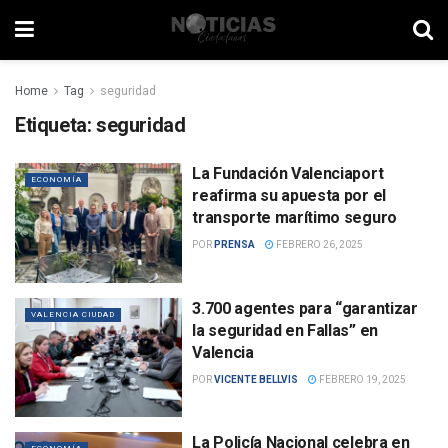
Home
Tag
seguridad
Etiqueta:
seguridad
La Fundación Valenciaport
ECONOMÍA
reafirma su apuesta por el
transporte marítimo seguro
POR
PRENSA
FEBRERO 26, 2025
3.700 agentes para “garantizar
VALENCIA CIUDAD
la seguridad en Fallas” en
Valencia
POR
VICENTE BELLVIS
FEBRERO 19, 2025
La Policía Nacional celebra en