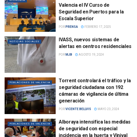
ECONOMÍA
Valencia el IV Curso de
Seguridad en Puertos para la
Escala Superior
POR
PRENSA
FEBRERO 17, 2025
IVASS, nuevos sistemas de
NOTICIAS SOCIALES
alertas en centros residenciales
POR
MJB
AGOSTO 19, 2024
Torrent controlará el tráfico y la
POBLACIONES DE VALENCIA
seguridad ciudadana con 192
cámaras de vigilancia de última
generación
POR
VICENTE BELLVIS
MAYO 23, 2024
Alboraya intensifica las medidas
POBLACIONES DE VALENCIA
de seguridad con especial
incidencia en la huerta y Vinival