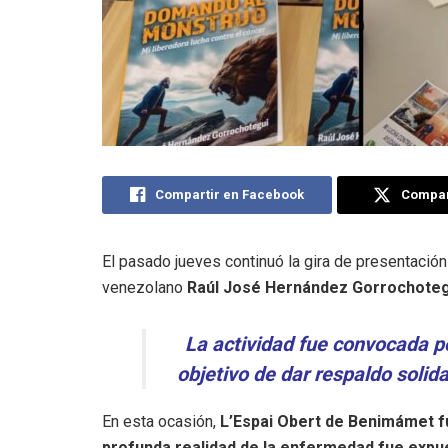
Compartir en Facebook
Compart
El pasado jueves continuó la gira de presentación
venezolano
Raúl José Hernández Gorrochoteg
La actividad fue convocada p
objetivo de dar respaldo solidar
En esta ocasión,
L’Espai Obert de Benimámet f
profunda realidad de la enfermedad fue expu