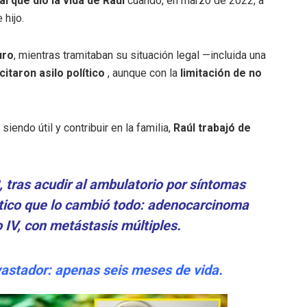
al que dio la vida de Raúl
cuando, en marzo de 2022, a
 hijo.
uro
, mientras tramitaban su situación legal —incluida una
citaron asilo político
, aunque con la
limitación de no
endo útil y contribuir en la familia,
Raúl trabajó de
tras acudir al ambulatorio por síntomas
óstico que lo cambió todo: adenocarcinoma
 IV, con metástasis múltiples.
evastador: apenas seis meses de vida.