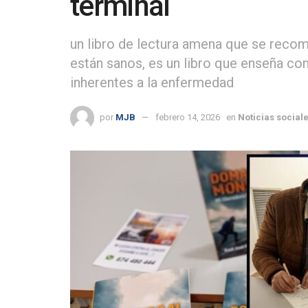
terminal
un libro de lectura amena que se reco
están sanos, es un libro que enseña c
inherentes a la enfermedad
por
MJB
febrero 14, 2026
en
Noticias social