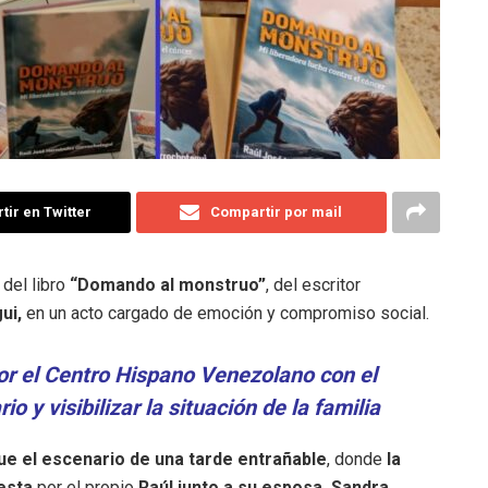
ir en Twitter
Compartir por mail
 del libro
“Domando al monstruo”
, del escritor
ui,
en un acto cargado de emoción y compromiso social.
or el Centro Hispano Venezolano con el
io y visibilizar la situación de la familia
ue el escenario de una tarde entrañable
, donde
la
esta
por el propio
Raúl junto a su esposa, Sandra
.