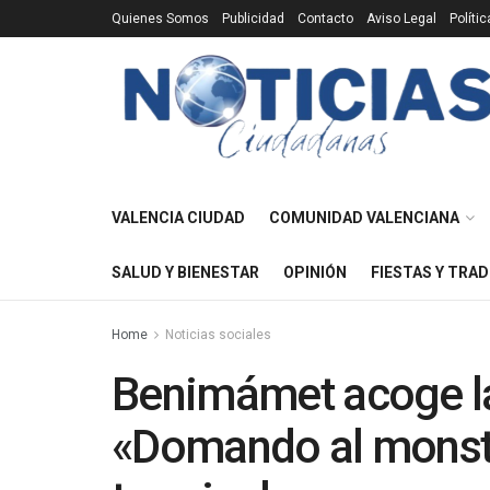
Quienes Somos
Publicidad
Contacto
Aviso Legal
Políti
VALENCIA CIUDAD
COMUNIDAD VALENCIANA
SALUD Y BIENESTAR
OPINIÓN
FIESTAS Y TRAD
Home
Noticias sociales
Benimámet acoge la 
«Domando al monstr