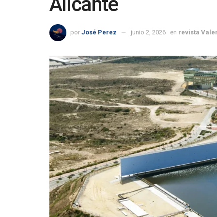
Alicante
por
José Perez
junio 2, 2026
en
revista Vale