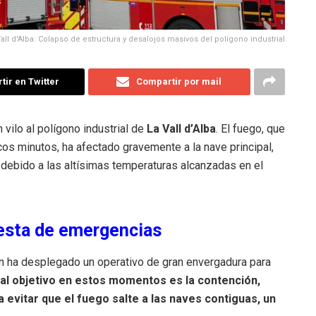
all d'Alba: Colapso de estructura y desalojos masivos del polígono industrial
ir en Twitter
Compartir por mail
vilo al polígono industrial de
La Vall d’Alba
. El fuego, que
os minutos, ha afectado gravemente a la nave principal,
debido a las altísimas temperaturas alcanzadas en el
uesta de emergencias
n ha desplegado un operativo de gran envergadura para
ipal objetivo en estos momentos es la contención,
evitar que el fuego salte a las naves contiguas, un