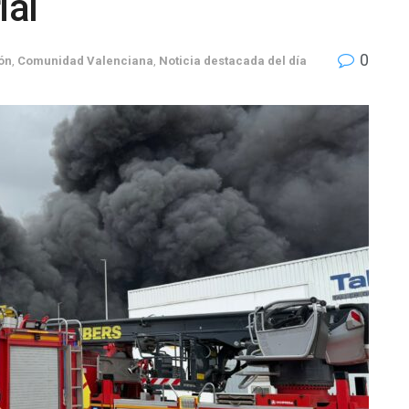
ial
0
ón
,
Comunidad Valenciana
,
Noticia destacada del día