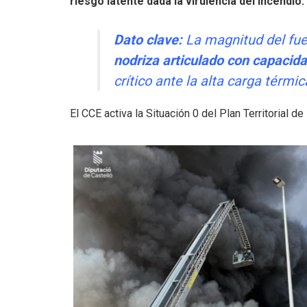
riesgo latente dada la virulencia del incendio.
Dato clave:
La magnitud del fue
nodriza articulado con capacida
crítico ante la alta carga térmic
El CCE activa la Situación 0 del Plan Territorial