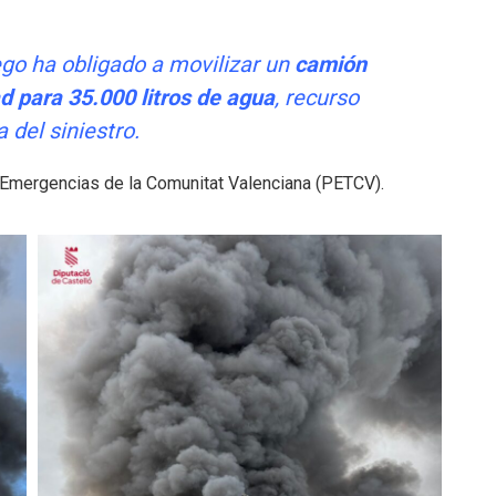
go ha obligado a movilizar un
camión
d para 35.000 litros de agua
, recurso
a del siniestro.
 de Emergencias de la Comunitat Valenciana (PETCV).