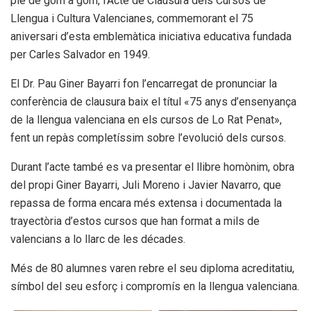
ple de gom a gom, l’Acte de Clausura dels Cursos de
Llengua i Cultura Valencianes, commemorant el 75
aniversari d’esta emblemàtica iniciativa educativa fundada
per Carles Salvador en 1949.
El Dr. Pau Giner Bayarri fon l’encarregat de pronunciar la
conferència de clausura baix el títul «75 anys d’ensenyança
de la llengua valenciana en els cursos de Lo Rat Penat»,
fent un repàs completíssim sobre l’evolució dels cursos.
Durant l’acte també es va presentar el llibre homònim, obra
del propi Giner Bayarri, Juli Moreno i Javier Navarro, que
repassa de forma encara més extensa i documentada la
trayectòria d’estos cursos que han format a mils de
valencians a lo llarc de les décades.
Més de 80 alumnes varen rebre el seu diploma acreditatiu,
símbol del seu esforç i compromís en la llengua valenciana.