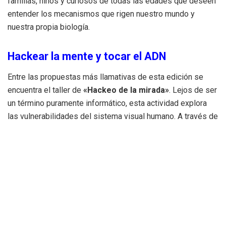
familias, niños y curiosos de todas las edades que deseen
entender los mecanismos que rigen nuestro mundo y
nuestra propia biología.
Hackear la mente y tocar el ADN
Entre las propuestas más llamativas de esta edición se
encuentra el taller de
«Hackeo de la mirada»
. Lejos de ser
un término puramente informático, esta actividad explora
las vulnerabilidades del sistema visual humano. A través de
ilusiones ópticas avanzadas y experimentos de
percepción, los asistentes descubrirán cómo el cerebro
«rellena» información inexistente y cómo es posible
engañar a los sentidos mediante estímulos controlados.
Por otro lado, el taller de
biotecnología aplicada
permitirá
a los visitantes realizar una de las prácticas más
emblemáticas de la genética moderna: la extracción de