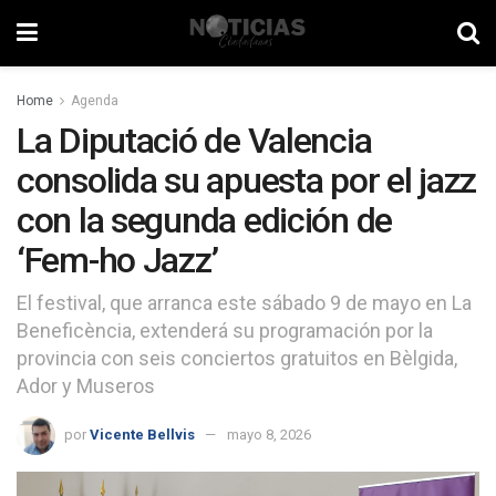
Home
Agenda
La Diputació de Valencia
consolida su apuesta por el jazz
con la segunda edición de
‘Fem-ho Jazz’
El festival, que arranca este sábado 9 de mayo en La
Beneficència, extenderá su programación por la
provincia con seis conciertos gratuitos en Bèlgida,
Ador y Museros
por
Vicente Bellvis
mayo 8, 2026