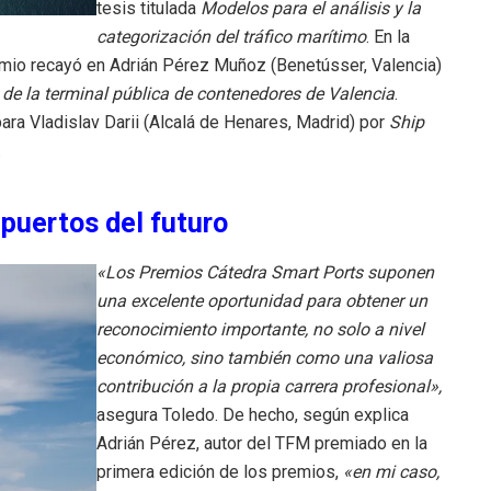
tesis titulada
Modelos para el análisis y la
categorización del tráfico marítimo
. En la
remio recayó en Adrián Pérez Muñoz (Benetússer, Valencia)
de la terminal pública de contenedores de Valencia
.
para Vladislav Darii (Alcalá de Henares, Madrid) por
Ship
.
 puertos del futuro
«Los Premios Cátedra Smart Ports suponen
una excelente oportunidad para obtener un
reconocimiento importante, no solo a nivel
económico, sino también como una valiosa
contribución a la propia carrera profesional»,
asegura Toledo. De hecho, según explica
Adrián Pérez, autor del TFM premiado en la
primera edición de los premios,
«en mi caso,