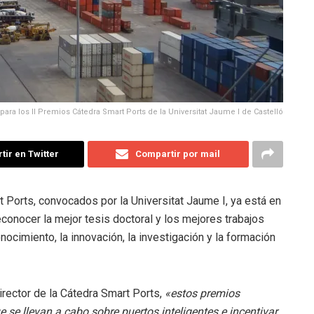
para los II Premios Cátedra Smart Ports de la Universitat Jaume I de Castelló
ir en Twitter
Compartir por mail
Ports, convocados por la Universitat Jaume I, ya está en
conocer la mejor tesis doctoral y los mejores trabajos
nocimiento, la innovación, la investigación y la formación
irector de la Cátedra Smart Ports,
«estos premios
 se llevan a cabo sobre puertos inteligentes e incentivar