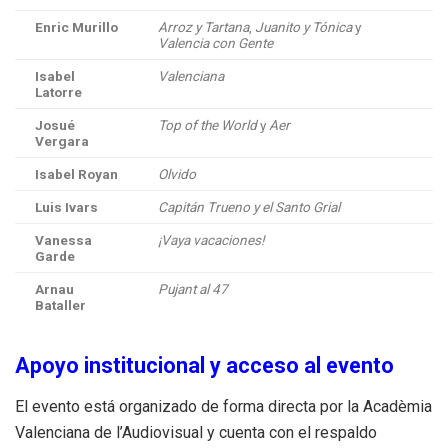
Enric Murillo
Arroz y Tartana
,
Juanito y Tónica
y
Valencia con Gente
Isabel
Valenciana
Latorre
Josué
Top of the World
y
Aer
Vergara
Isabel Royan
Olvido
Luis Ivars
Capitán Trueno y el Santo Grial
Vanessa
¡Vaya vacaciones!
Garde
Arnau
Pujant al 47
Bataller
Apoyo institucional y acceso al evento
El evento está organizado de forma directa por la Acadèmia
Valenciana de l’Audiovisual y cuenta con el respaldo