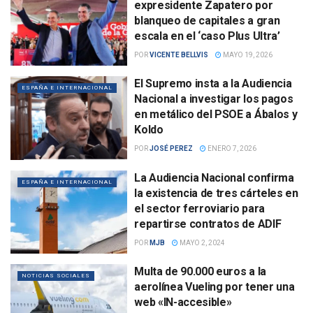
expresidente Zapatero por
blanqueo de capitales a gran
escala en el ‘caso Plus Ultra’
POR
VICENTE BELLVIS
MAYO 19, 2026
El Supremo insta a la Audiencia
ESPAÑA E INTERNACIONAL
Nacional a investigar los pagos
en metálico del PSOE a Ábalos y
Koldo
POR
JOSÉ PEREZ
ENERO 7, 2026
La Audiencia Nacional confirma
ESPAÑA E INTERNACIONAL
la existencia de tres cárteles en
el sector ferroviario para
repartirse contratos de ADIF
POR
MJB
MAYO 2, 2024
Multa de 90.000 euros a la
NOTICIAS SOCIALES
aerolínea Vueling por tener una
web «IN-accesible»