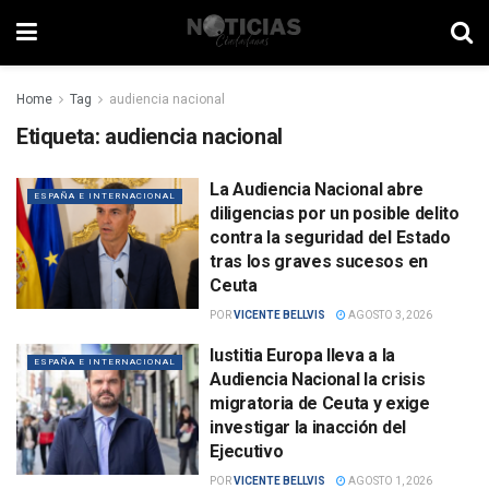
Home
Tag
audiencia nacional
Etiqueta:
audiencia nacional
La Audiencia Nacional abre
ESPAÑA E INTERNACIONAL
diligencias por un posible delito
contra la seguridad del Estado
tras los graves sucesos en
Ceuta
POR
VICENTE BELLVIS
AGOSTO 3, 2026
Iustitia Europa lleva a la
ESPAÑA E INTERNACIONAL
Audiencia Nacional la crisis
migratoria de Ceuta y exige
investigar la inacción del
Ejecutivo
POR
VICENTE BELLVIS
AGOSTO 1, 2026