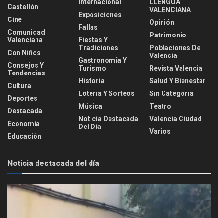
Internacional
LLENGUA
Castellón
VALENCIANA
Exposiciones
Cine
Opinión
Fallas
Comunidad
Patrimonio
Valenciana
Fiestas Y
Tradiciones
Poblaciones De
Con Niños
Valencia
Gastronomía Y
Consejos Y
Turismo
Revista Valencia
Tendencias
Historia
Salud Y Bienestar
Cultura
Lotería Y Sorteos
Sin Categoría
Deportes
Música
Teatro
Destacada
Noticia Destacada
Valencia Ciudad
Economía
Del Día
Varios
Educación
Noticia destacada del día