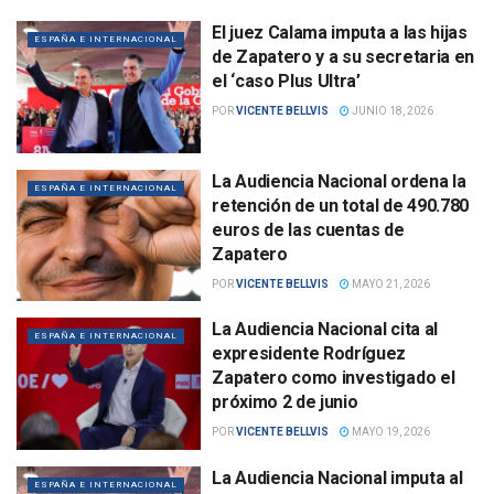
El juez Calama imputa a las hijas
ESPAÑA E INTERNACIONAL
de Zapatero y a su secretaria en
el ‘caso Plus Ultra’
POR
VICENTE BELLVIS
JUNIO 18, 2026
La Audiencia Nacional ordena la
ESPAÑA E INTERNACIONAL
retención de un total de 490.780
euros de las cuentas de
Zapatero
POR
VICENTE BELLVIS
MAYO 21, 2026
La Audiencia Nacional cita al
ESPAÑA E INTERNACIONAL
expresidente Rodríguez
Zapatero como investigado el
próximo 2 de junio
POR
VICENTE BELLVIS
MAYO 19, 2026
La Audiencia Nacional imputa al
ESPAÑA E INTERNACIONAL