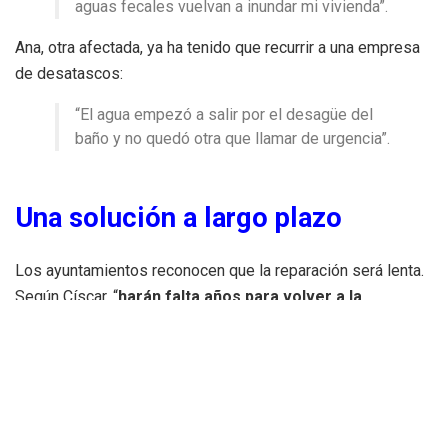
aguas fecales vuelvan a inundar mi vivienda”.
Ana, otra afectada, ya ha tenido que recurrir a una empresa
de desatascos:
“El agua empezó a salir por el desagüe del
baño y no quedó otra que llamar de urgencia”.
Una solución a largo plazo
Los ayuntamientos reconocen que la reparación será lenta.
Según Císcar, “
harán falta años para volver a la
normalidad
”. Se calcula que será necesario reconstruir
15
kilómetros de alcantarillas
y actuar en otros
60
kilómetros
con agua a presión para eliminar los tapones
de lodo acumulados tras la DANA.