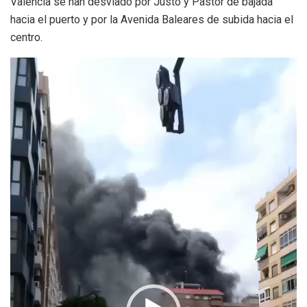
Valencia se han desviado por Justo y Pastor de bajada
hacia el puerto y por la Avenida Baleares de subida hacia el
centro.
Reproductor
de
vídeo