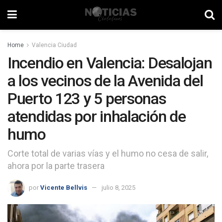
Home
Valencia Ciudad
Incendio en Valencia: Desalojan
a los vecinos de la Avenida del
Puerto 123 y 5 personas
atendidas por inhalación de
humo
Corte total de varias vías y el humo no cesa de salir,
ahora por la parte trasera
por
Vicente Bellvis
julio 8, 2025