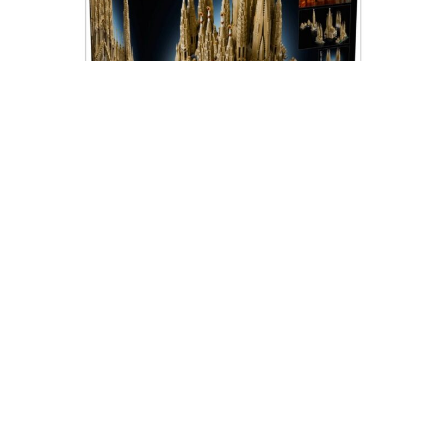
«No queríamos hacer solo un modelo a
escala; queríamos capturar la esencia
mística y la complejidad orgánica que Gaudí
plasmó en la piedra», ha declarado el
diseñador jefe del proyecto durante la
presentación en Barcelona.
Un nivel de detalle que roza la ingeniería