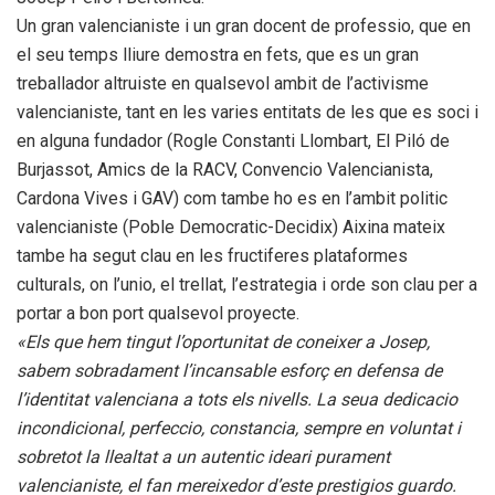
Un gran valencianiste i un gran docent de professio, que en
el seu temps lliure demostra en fets, que es un gran
treballador altruiste en qualsevol ambit de l’activisme
valencianiste, tant en les varies entitats de les que es soci i
en alguna fundador (Rogle Constanti Llombart, El Piló de
Burjassot, Amics de la RACV, Convencio Valencianista,
Cardona Vives i GAV) com tambe ho es en l’ambit politic
valencianiste (Poble Democratic-Decidix) Aixina mateix
tambe ha segut clau en les fructiferes plataformes
culturals, on l’unio, el trellat, l’estrategia i orde son clau per a
portar a bon port qualsevol proyecte.
«Els que hem tingut l’oportunitat de coneixer a Josep,
sabem sobradament l’incansable esforç en defensa de
l’identitat valenciana a tots els nivells. La seua dedicacio
incondicional, perfeccio, constancia, sempre en voluntat i
sobretot la llealtat a un autentic ideari purament
valencianiste, el fan mereixedor d’este prestigios guardo.