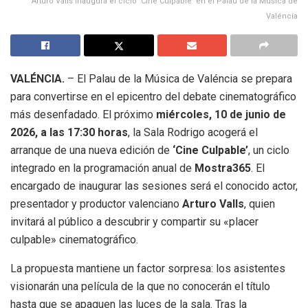
Arturo Valls inaugura el ciclo ‘Cine Culpable’ en el Palau de la Música de
Valéncia
VALÉNCIA.
– El Palau de la Música de Valéncia se prepara
para convertirse en el epicentro del debate cinematográfico
más desenfadado. El próximo
miércoles, 10 de junio de
2026, a las 17:30 horas
, la Sala Rodrigo acogerá el
arranque de una nueva edición de
‘Cine Culpable’
, un ciclo
integrado en la programación anual de
Mostra365
. El
encargado de inaugurar las sesiones será el conocido actor,
presentador y productor valenciano
Arturo Valls
, quien
invitará al público a descubrir y compartir su «placer
culpable» cinematográfico.
La propuesta mantiene un factor sorpresa: los asistentes
visionarán una película de la que no conocerán el título
hasta que se apaguen las luces de la sala. Tras la