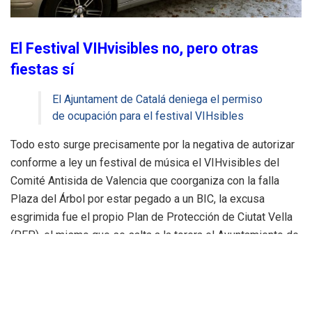
El Festival VIHvisibles no, pero otras
fiestas sí
El Ajuntament de Catalá deniega el permiso
de ocupación para el festival VIHsibles
Todo esto surge precisamente por la negativa de autorizar
conforme a ley un festival de música el VIHvisibles del
Comité Antisida de Valencia que coorganiza con la falla
Plaza del Árbol por estar pegado a un BIC, la excusa
esgrimida fue el propio Plan de Protección de Ciutat Vella
(PEP), el mismo que se salta a la torera el Ayuntamiento de
Valencia casia diario sin ningún rubor, como estos días
sucede frente a la puerta principal de la Lonja donde el
propio Ayuntamiento ha autorizado un contenedor de obra.