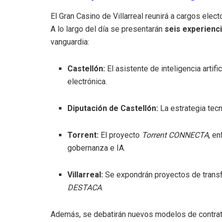
El Gran Casino de Villarreal reunirá a cargos elec
A lo largo del día se presentarán
seis experienc
vanguardia:
Castellón:
El asistente de inteligencia artif
electrónica.
Diputación de Castellón:
La estrategia tec
Torrent:
El proyecto
Torrent CONNECTA
, e
gobernanza e IA.
Villarreal:
Se expondrán proyectos de trans
DESTACA
.
Además, se debatirán nuevos modelos de contrata