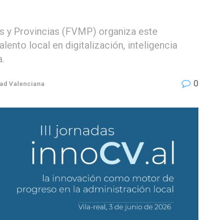
s y Provincias (FVMP) organiza este
lento local en digitalización, inteligencia
a.
0
ad Valenciana