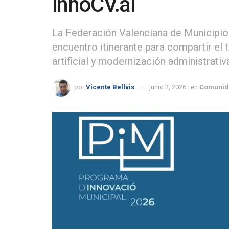
InnoCV.al
La Federación Valenciana de Municipio
encuentro itinerante para compartir el ta
artificial y modernización administrativ
por
Vicente Bellvis
junio 2, 2026
en
Comunid