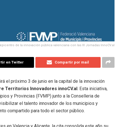
: epicentro de la innovación pública valenciana con las III Jornadas InnoCV.al
ir en Twitter
Compartir por mail
rá el próximo 3 de junio en la capital de la innovación
re Territorios Innovadores innoCV.al
. Esta iniciativa,
pios y Provincias (FVMP) junto a la Conselleria de
isibilizar el talento innovador de los municipios y
nto compartido para todo el sector público.
es en Valencia y Alicante, la cita consolida este año su