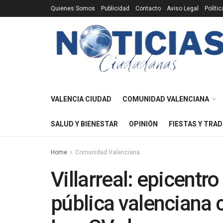
Quienes Somos
Publicidad
Contacto
Aviso Legal
Políti
VALENCIA CIUDAD
COMUNIDAD VALENCIANA
SALUD Y BIENESTAR
OPINIÓN
FIESTAS Y TRAD
Home
Comunidad Valenciana
Villarreal: epicentr
pública valenciana c