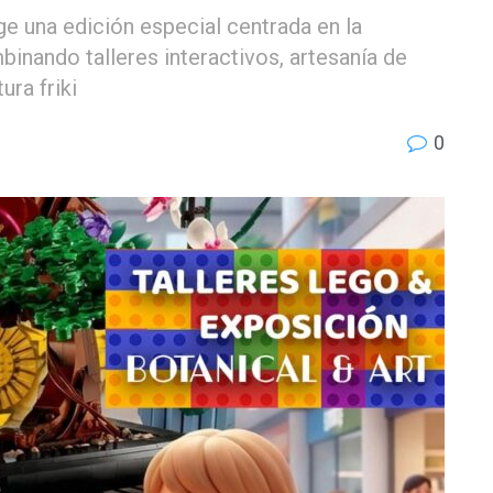
e una edición especial centrada en la
inando talleres interactivos, artesanía de
ura friki
0