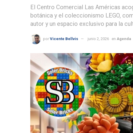
El Centro Comercial Las Américas acog
botánica y el coleccionismo LEGO, comb
autor y un espacio exclusivo para la cult
por
Vicente Bellvis
junio 2, 2026
en
Agenda