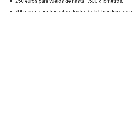
250 euros para vuelos de hasta 1.500 kilómetros.
400 euros para trayectos dentro de la Unión Europea o
entre 1.500 y 3.500 kilómetros.
600 euros para vuelos de larga distancia superiores a
esos límites.
Además, se mantiene el derecho de los pasajeros a
reclamar cuando el retraso alcance las tres horas o más.
La gran polémica: la maleta de
cabina
El punto más discutido durante las negociaciones ha sido el
equipaje de mano.
Pese a las reclamaciones de asociaciones de