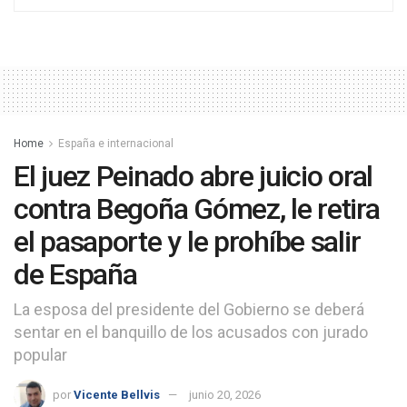
Home
España e internacional
El juez Peinado abre juicio oral
contra Begoña Gómez, le retira
el pasaporte y le prohíbe salir
de España
La esposa del presidente del Gobierno se deberá
sentar en el banquillo de los acusados con jurado
popular
por
Vicente Bellvis
junio 20, 2026