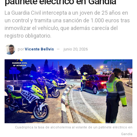
patinete eléctrico en Gandía
La Guardia Civil intercepta a un joven de 25 años en
un control y tramita una sanción de 1.000 euros tras
inmovilizar el vehículo, que además carecía del
registro obligatorio.
por
Vicente Bellvis
junio 20, 2026
Cuadriplica la tasa de alcoholemia al volante de un patinete eléctrico en
Gandía