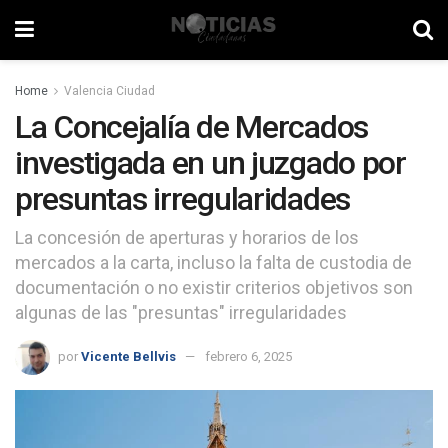
Home
Valencia Ciudad
La Concejalía de Mercados
investigada en un juzgado por
presuntas irregularidades
La concesión de aperturas y horarios de los
mercados a la carta, incluso la falta de custodia de
documentación o no existir criterios objetivos son
algunas de las "presuntas" irregularidades
por
Vicente Bellvis
febrero 6, 2025