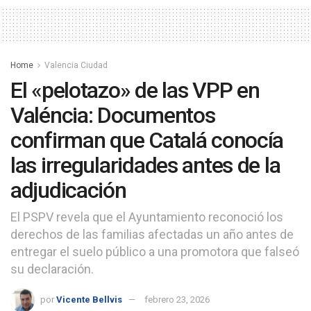
Home
Valencia Ciudad
El «pelotazo» de las VPP en
Valéncia: Documentos
confirman que Catalá conocía
las irregularidades antes de la
adjudicación
El PSPV revela que el Ayuntamiento reconoció los
derechos de las familias afectadas un año antes de
entregar el suelo público a una promotora que falseó
su declaración.
por
Vicente Bellvis
febrero 23, 2026