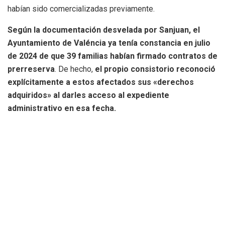
habían sido comercializadas previamente.
Según la documentación desvelada por Sanjuan, el
Ayuntamiento de Valéncia ya tenía constancia en julio
de 2024 de que 39 familias habían firmado contratos de
prerreserva
. De hecho,
el propio consistorio reconoció
explícitamente a estos afectados sus «derechos
adquiridos» al darles acceso al expediente
administrativo en esa fecha.
«Hoy estamos en disposición de acreditar que el PP
conocía esta ilegalidad antes de autorizar la permuta»
,
afirmó con rotundidad Sanjuan.
«Los afectados notificaron
su situación y el Ayuntamiento les dio validez legal un año
antes de adjudicar definitivamente el contrato».
Informes técnicos ignorados