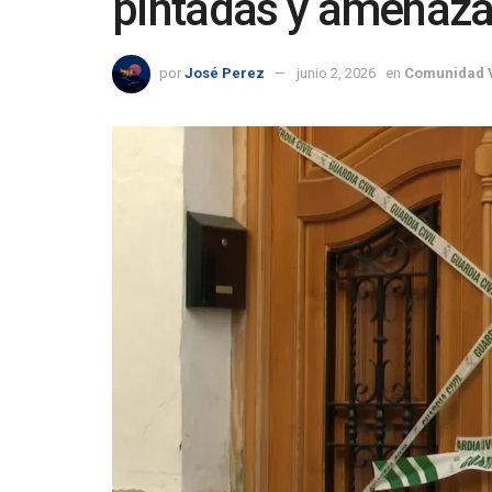
pintadas y amenaz
por
José Perez
junio 2, 2026
en
Comunidad 