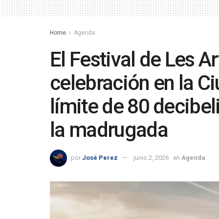
Home
Agenda
El Festival de Les A
celebración en la Ci
límite de 80 decibeli
la madrugada
por
José Perez
junio 2, 2026
en
Agenda