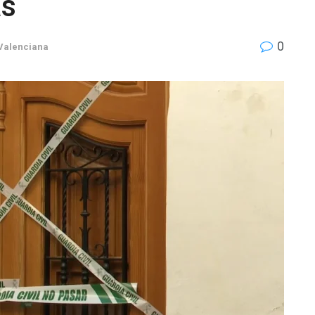
as
0
Valenciana