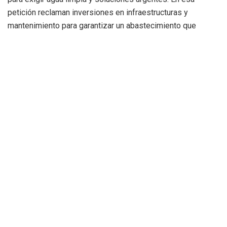
petición reclaman inversiones en infraestructuras y
mantenimiento para garantizar un abastecimiento que
cumpla con los estándares de calidad.
Mientras tanto, el escenario sigue siendo cambiante. Este
mismo fin de semana todavía se denunciaba agua marrón
saliendo de los grifos, pero el alcalde, Juan Carlos
Mengual, aseguró después en declaraciones recogidas por
COPE Dénia Marina Alta que los problemas de turbidez
habían sido solucionados. Esa aparente mejora llega, en
cualquier caso, después de meses de quejas, cisternas y
una creciente sensación vecinal de abandono.