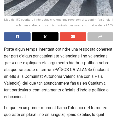
Més de 150 escritors i intelectuals valencians recolzen el topònim "Valéncia" i
reclamen el dret a no ser discriminats per usar la normativa de la RACV
Porte algun temps intentant obtindre una resposta coherent
per part d’algun pancatalaniste valencians i no valencians
per a que expliquen els arguments històric-polítics sobre
els que se sosté el terme «PAÏSOS CATALANS» (incloent
en ells a la Comunitat Autònoma Valenciana con a País
Valencià), del que tan abundantment fan us en Catalunya
tant particulars, com estaments oficials d’indole política o
educacional.
Lo que en un primer moment flama l’atencio del terme es
que està en plural i no en singular, «país català», lo qual