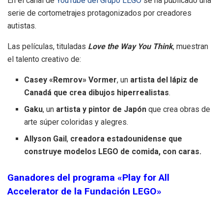
En el canal de
YouTube del Grupo LEGO
se ha publicado una
serie de cortometrajes protagonizados por creadores
autistas.
Las películas, tituladas
Love the Way You Think
, muestran
el talento creativo de:
Casey «Remrov» Vormer
, un
artista del lápiz de
Canadá que crea dibujos hiperrealistas
.
Gaku
, un
artista y pintor de Japón
que crea obras de
arte súper coloridas y alegres.
Allyson Gail
,
creadora estadounidense que
construye modelos LEGO de comida, con caras.
Ganadores del programa «Play for All
Accelerator de la Fundación LEGO»