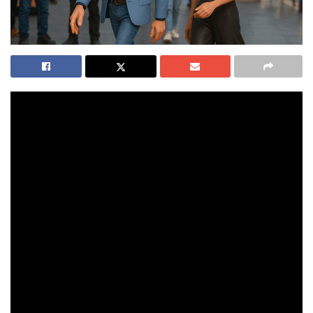
El presidente se nos ha convertido en espectador
premium del caos que él mismo produce. Política
exterior errática, aliados internacionales que lo miran
como al cuñado que nadie invitó… y mientras tanto, él,
en la alfombra roja.
Pedro Sánchez ha alcanzado una cumbre política pocas
veces vista: la irrelevancia global con butaca numerada y
palomitas sin sal. Mientras el resto del mundo discute
sobre guerras, geopolítica, diplomacia y algo llamado
“coherencia internacional”, nuestro presidente ha decidido