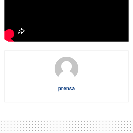
previsible? ¿O está escribiendo su propia secuela:
«Irrelevancia 2, esta vez en Cannes»?
Porque si esto es liderazgo… igual es que
el tráiler era
mejor que la película.
prensa