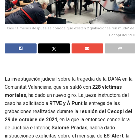
Casi 11 meses después se conoce que existen 2 grabaciones "en mudo" del
Cecopi del 29-O
La investigación judicial sobre la tragedia de la DANA en la
Comunitat Valenciana, que se saldó con
228 víctimas
mortales
, ha dado un nuevo giro. La jueza instructora del
caso ha solicitado a
RTVE y À Punt
la entrega de las
grabaciones realizadas durante la
reunión del Cecopi del
29 de octubre de 2024
, en la que la entonces consellera
de Justicia e Interior,
Salomé Pradas
, habría dado
instrucciones explícitas sobre el mensaje de
ES-Alert
, la