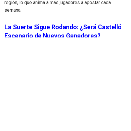
región, lo que anima a más jugadores a apostar cada
semana.
La Suerte Sigue Rodando: ¿Será Castelló
Escenario de Nuevos Ganadores?
La ganancia de este sábado se suma a una serie de
premios recientes en la Comunitat Valenciana, que ha
registrado un aumento en el número de boletos ganadores
de distintas categorías. Cada sorteo sigue despertando
interés y alimentando la expectativa de quienes esperan
ver sus números reflejados en los resultados.
¿Qué harías tú con un premio como este?