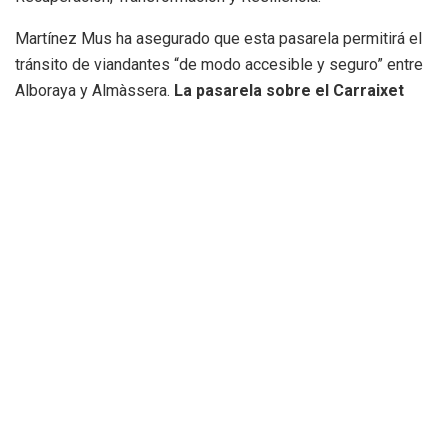
Martínez Mus ha asegurado que esta pasarela permitirá el
tránsito de viandantes “de modo accesible y seguro” entre
Alboraya y Almàssera.
La pasarela sobre el Carraixet
tiene una dimensión de 65 metros y una anchura de 2,5
metros. Está soportada por las pilas del puente actual,
mediante unos brazos metálicos anclados a este
último
. Sobre estos brazos apoya el tablero metálico
formado por 3 vigas que aguantan una losa mixta.
Por otro lado,
el proyecto contempla dos pasos
inferiores para lograr que los itinerarios ciclo-
peatonales se realicen con seguridad
y que darán
continuidad a los caminos de servicio bajo la vía en cada
margen del barranco. En el paso de la margen derecha se
permitirá el uso mixto de vehículos de conservación del
barranco y usuarios del itinerario ciclo-peatonal. Además,
se acondicionará el tramo del camino hasta Tavernes