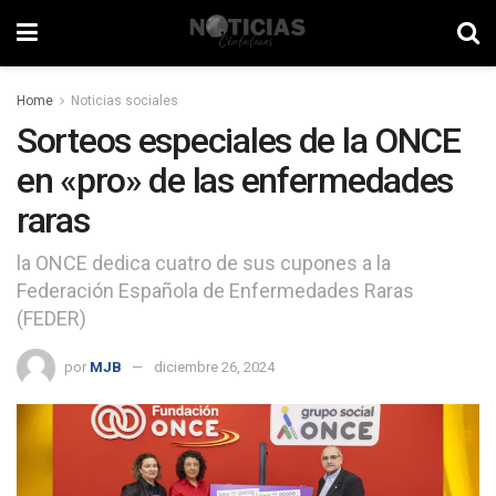
Home
Noticias sociales
Sorteos especiales de la ONCE
en «pro» de las enfermedades
raras
la ONCE dedica cuatro de sus cupones a la
Federación Española de Enfermedades Raras
(FEDER)
por
MJB
diciembre 26, 2024