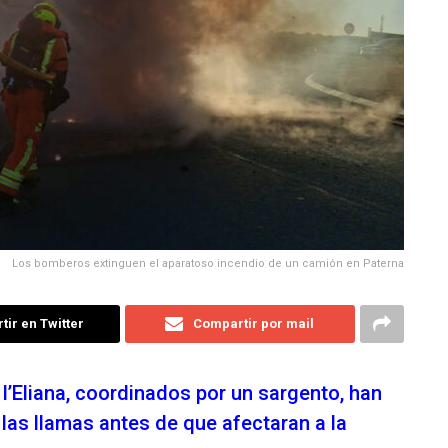
Los bomberos extinguen el aparatoso incendio de un camión en Paterna
ir en Twitter
Compartir por mail
l’Eliana, coordinados por un sargento, han
las llamas antes de que afectaran a la