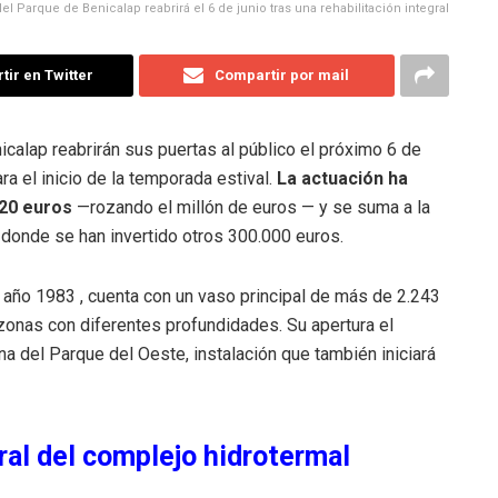
del Parque de Benicalap reabrirá el 6 de junio tras una rehabilitación integral
ir en Twitter
Compartir por mail
icalap reabrirán sus puertas al público el próximo 6 de
a el inicio de la temporada estival
.
La actuación ha
,20 euros
—rozando el millón de euros
— y se suma a la
 donde se han invertido otros 300.000 euros
.
el año 1983
, cuenta con un vaso principal de más de 2.243
 zonas con diferentes profundidades
.
Su apertura el
na del Parque del Oeste, instalación que también iniciará
ral del complejo hidrotermal