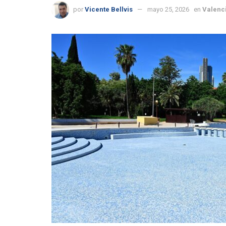
por
Vicente Bellvis
mayo 25, 2026
en
Valenc