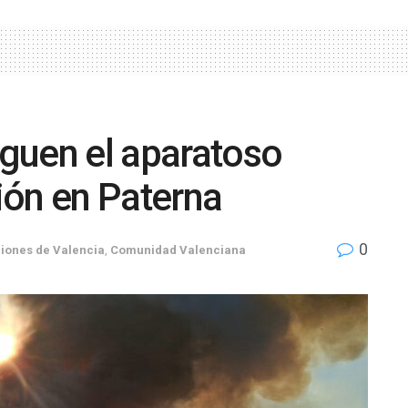
guen el aparatoso
ión en Paterna
0
iones de Valencia
,
Comunidad Valenciana