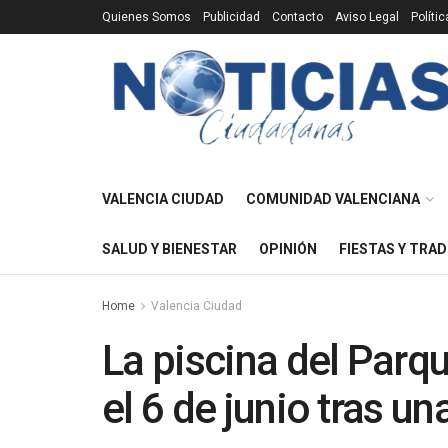
Quienes Somos
Publicidad
Contacto
Aviso Legal
Políti
VALENCIA CIUDAD
COMUNIDAD VALENCIANA
SALUD Y BIENESTAR
OPINIÓN
FIESTAS Y TRAD
Home
Valencia Ciudad
La piscina del Parq
el 6 de junio tras un