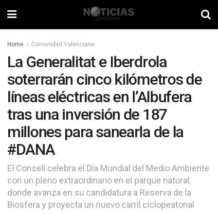
Home
Comunidad Valenciana
La Generalitat e Iberdrola
soterrarán cinco kilómetros de
líneas eléctricas en l’Albufera
tras una inversión de 187
millones para sanearla de la
#DANA
El Consell celebra el Día Mundial del Medio Ambiente
con un pleno extraordinario en el parque natural,
donde avanza en su candidatura a Reserva de la
Biosfera y proyecta un nuevo carril ciclopeatonal