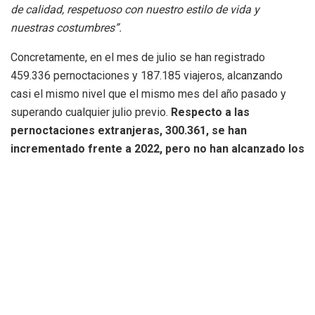
de calidad, respetuoso con nuestro estilo de vida y
nuestras costumbres”.
Concretamente, en el mes de julio se han registrado
459.336 pernoctaciones y 187.185 viajeros, alcanzando
casi el mismo nivel que el mismo mes del año pasado y
superando cualquier julio previo.
Respecto a las
pernoctaciones extranjeras, 300.361, se han
incrementado frente a 2022, pero no han alcanzado los
niveles pre pandemia
. La ocupación hotelera es de
84,28%, anotándose un pequeño incremento frente a julio
2022.
El tráfico aeroportuario ha registrado un crecimiento
tanto por turismo
extranjero (+12,4%) como por el
nacional (+1,2). En el acumulado de enero julio se alcanzan
2.675.141 pernoctaciones (+7,8%) y 1.197.927 viajeros
(+9%) con lo que 2023 sigue siendo el mejor año de la