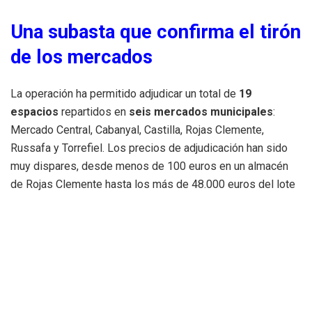
Una subasta que confirma el tirón
de los mercados
La operación ha permitido adjudicar un total de
19
espacios
repartidos en
seis mercados municipales
:
Mercado Central, Cabanyal, Castilla, Rojas Clemente,
Russafa y Torrefiel. Los precios de adjudicación han sido
muy dispares, desde menos de 100 euros en un almacén
de Rojas Clemente hasta los más de 48.000 euros del lote
estrella del Mercado Central.
La enorme diferencia entre unas cantidades y otras refleja
el distinto valor comercial de cada ubicación, pero también
pone de manifiesto algo más profundo: el comercio
tradicional, lejos de perder peso, vuelve a despertar interés
entre emprendedores y operadores del sector alimentario.