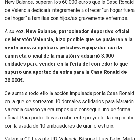
New
Balance,
superan
los
60.000
euros
que
la
Casa
Ronald
de
Valencia
dedicará
íntegramente a
ofrecer “un hogar fuera
del hogar”
a familias con hijos/as gravemente
enfermo
s
.
A su vez,
New Balance,
patrocinador
deportivo oficial
de Maratón Valencia
, hizo posible que se
pusieran a la
venta unos simpáticos peluches
equipados con la
camiseta oficial de la
maratón
y adquirió 3.000
unidades para vender en la feria del corredor lo que
supuso
una
aportación
extra
para la Casa Ronal
d
de
36
.
000€.
Se suma a todo ello la acción impulsada por la Casa Ronald
en la que se sortearon 10
dorsales solidarios para Maratón
Valencia cuando ya era imposible conseguir uno de forma
oficial. Para poder llevar
a cabo este proyecto, la ong contó
con
la ayuda de 10 embajadores de gran prestigio
:
Valencia CF, Levante UD, Valencia
Básquet
,
Luis Felix,
Marta