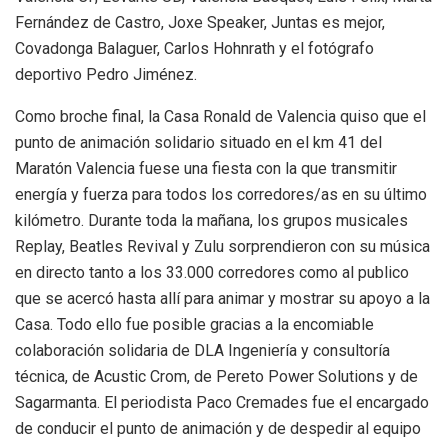
Fernández
de Castro, Joxe
Speaker, Juntas es mejor,
Covadonga Balaguer, Carlos Hohnrath y el fotógrafo
deportivo
Pedro Jiménez
.
Como broche
final
, la Casa Ronald de Valencia
quiso que el
punto de animación
solidario
situado en el km
41
del
Maratón Valencia
fuese una fiesta con la que transmitir
energía
y
fuerza para todos los
corredores/as en su último
kilómetro.
D
urante toda la mañana, los grupos musicales
Replay,
Beatles Revival y Zulu sorprendieron con su música
en directo tanto a los 33.000 corredores
como al publico
que se acercó hasta allí para animar y mostrar su apoyo a la
Casa. Todo ello
fue posible
gracias a la encomiable
colaboración solidari
a de DLA Ingeniería y consultoría
técnica, de Acustic Crom, de Pereto Power Solutions y de
Sagarmanta. El periodista Paco
Cremades fue el encargado
de conducir el
punto de animación y de despedir al equipo