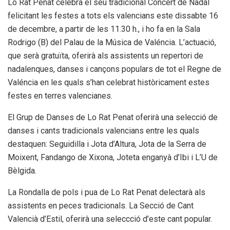
Lo Rat Penat celebra el seu tradicional Concert de Nadal
felicitant les festes a tots els valencians este dissabte 16
de decembre, a partir de les 11.30 h., i ho fa en la Sala
Rodrigo (B) del Palau de la Música de Valéncia. L’actuació,
que serà gratuïta, oferirà als assistents un repertori de
nadalenques, danses i cançons populars de tot el Regne de
Valéncia en les quals s’han celebrat històricament estes
festes en terres valencianes.
El Grup de Danses de Lo Rat Penat oferirà una selecció de
danses i cants tradicionals valencians entre les quals
destaquen: Seguidilla i Jota d’Altura, Jota de la Serra de
Moixent, Fandango de Xixona, Joteta enganyà d’Ibi i L’U de
Bèlgida.
La Rondalla de pols i pua de Lo Rat Penat delectarà als
assistents en peces tradicionals. La Secció de Cant
Valencià d’Estil, oferirà una seleccció d’este cant popular.